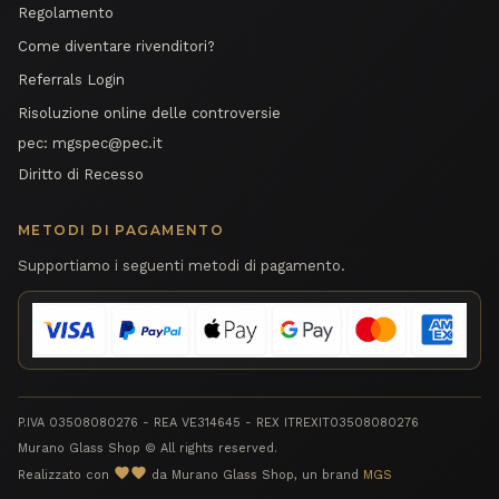
Regolamento
Come diventare rivenditori?
Referrals Login
Risoluzione online delle controversie
pec:
mgspec@pec.it
Diritto di Recesso
METODI DI PAGAMENTO
Supportiamo i seguenti metodi di pagamento.
P.IVA 03508080276 - REA VE314645 - REX ITREXIT03508080276
Murano Glass Shop © All rights reserved.
favorite
Realizzato con
da Murano Glass Shop, un brand
MGS