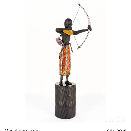
Masai con arco
1.964,20 €