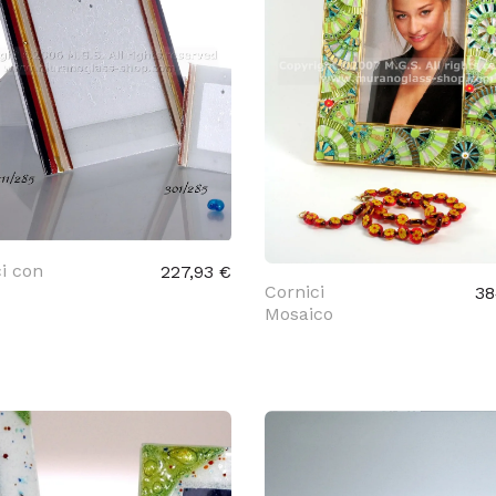
i con
227,93 €
Cornici
38
Mosaico