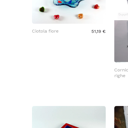
Ciotola fiore
51,19 €
Cornic
righe