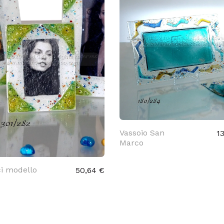
Vassoio San
1
Marco
ci modello
50,64 €