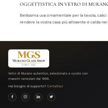
OGGETTISTICA IN VETRO DI MURAN
Bellissima uva ornamentale per la tavola, calici 
rendere la vostra casa più attraente e calda nei
Vetro di Murano autentico, selezionato e curato con
maestri veneziani dal 1999.
Hai bisogno di supporto?
Contattaci