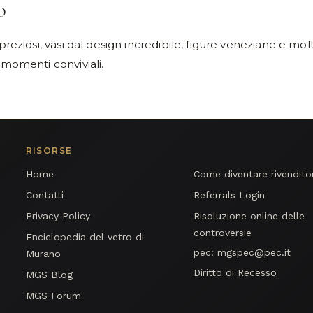
O
preziosi, vasi dal design incredibile, figure veneziane e mol
 momenti conviviali.
RISORSE
Home
Come diventare rivendito
Contatti
Referrals Login
Privacy Policy
Risoluzione online delle
controversie
Enciclopedia del vetro di
pec:
mgspec@pec.it
Murano
Diritto di Recesso
MGS Blog
MGS Forum