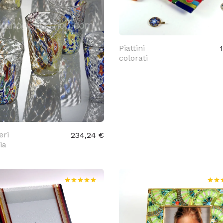
Piattini
colorati
eri
234,24 €
ia