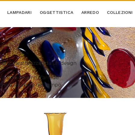
LAMPADARI
OGGETTISTICA
ARREDO
COLLEZIONI
ano, caratterizzati da un design
stri complementi d'arredo.
 che si accresce nel tempo.