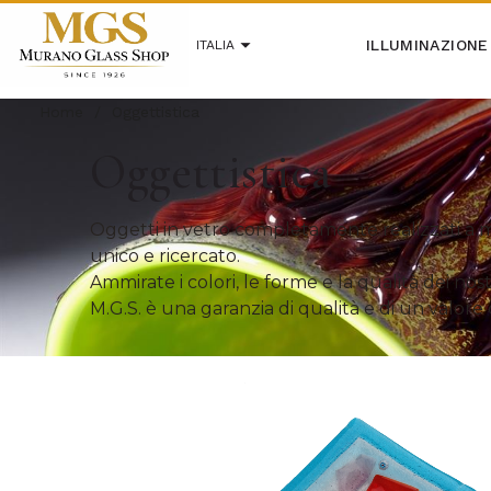
ILLUMINAZIONE
ITALIA
Home
/
Oggettistica
Oggettistica
Oggetti in vetro completamente realizzati a m
unico e ricercato.
Ammirate i colori, le forme e la qualità dei no
M.G.S. è una garanzia di qualità e di un valore