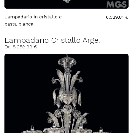
Lampadario in cristallo e
6.529,81 €
pasta bianca
Lampadario Cristallo Arge..
Da: 8.058,99 €