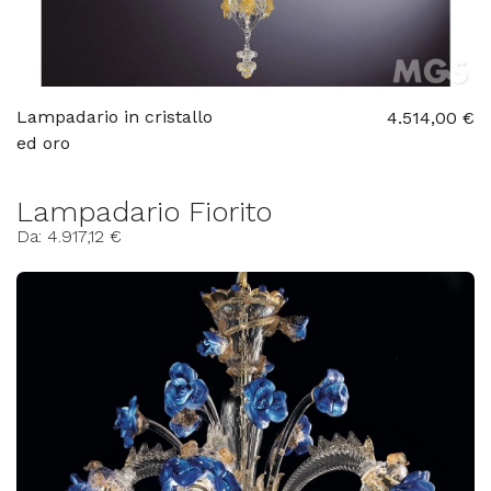
Lampadario in cristallo
4.514,00 €
ed oro
Lampadario Fiorito
Da: 4.917,12 €