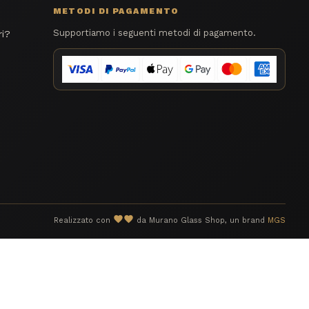
METODI DI PAGAMENTO
Supportiamo i seguenti metodi di pagamento.
ri?
favorite
Realizzato con
da Murano Glass Shop, un brand
MGS