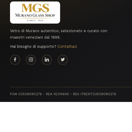
Vetro di Murano autentico, selezionato e curato con
maestri veneziani dal 1999.
Hai bisogno di supporto?
Contattaci
P.IVA 03508080276 - REA VE314645 - REX ITREXIT03508080276