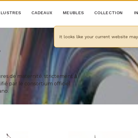
LUSTRES
CADEAUX
MEUBLES
COLLECTION
I
It looks like your current website ma
s
ures de maternité. strictement à
fié par le consortium officiel
ano.