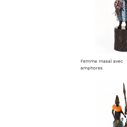
lampes
(18)
Femme masaï avec
amphores