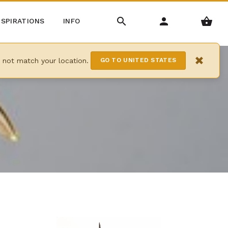
NSPIRATIONS
INFO
×
y not match your location.
GO TO UNITED STATES