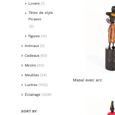
Lovers
(1)
Têtes de style
Picasso
(5)
figures
(12)
Animaux
(5)
Cadeaux
(83)
(2)
Oiseaux
Soucoupes centres
Miroirs
(60)
(3)
Poissons
de table plateaux
Meubles
(24)
(10)
Miroirs vénitiens
(8)
Masai avec arc
Buffets et coffres
Lustres
(1132)
(24)
Miroirs modernes
(5)
Lunettes
contemporains
Parties et pièces
Éclairage
(1426)
Lustres modernes
(3)
(1)
Clowns
détachées pour
(823)
(257)
Plafond
miroirs
Table de style
(17)
Cadres photos
Lustres de style
SORT BY
vénitien
(26)
(381)
appliques