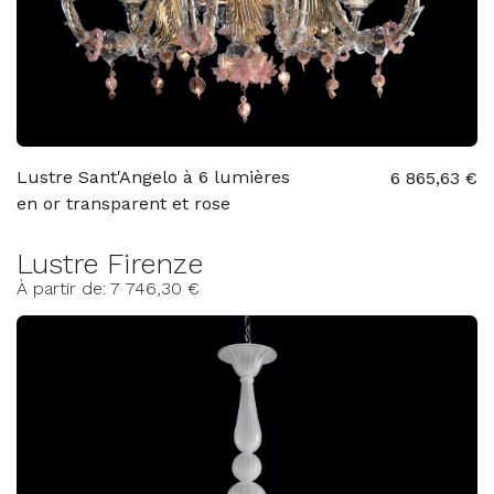
Lustre Sant'Angelo à 6 lumières
6 865,63 €
en or transparent et rose
Lustre Firenze
À partir de: 7 746,30 €