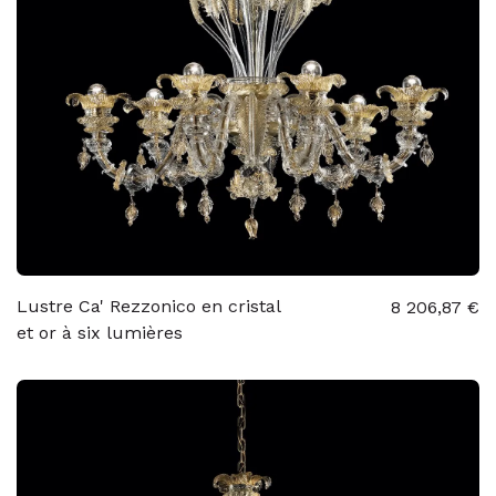
Lustre Ca' Rezzonico en cristal
8 206,87 €
et or à six lumières