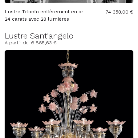
Lustre Trionfo entièrement en or
74 358,00 €
24 carats avec 28 lumières
Lustre Sant'angelo
À partir de: 6 865,63 €