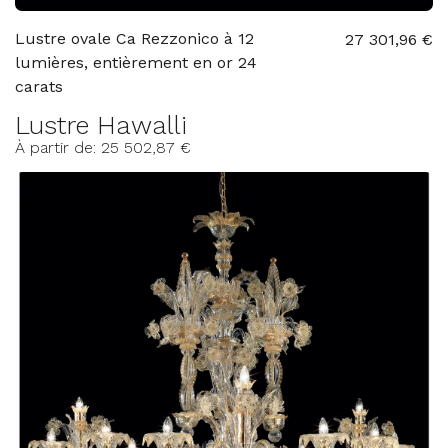
Lustre ovale Ca Rezzonico à 12
27 301,96 €
lumières, entièrement en or 24
carats
Lustre Hawalli
À partir de: 25 502,87 €