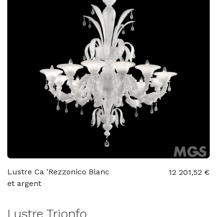
Lustre Ca 'Rezzonico Blanc
12 201,52 €
et argent
Lustre Trionfo