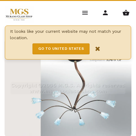
Home
/
Lustres
/
Métal et verre Lustres
/
Lustre 104
It looks like your current website may not match your
location.
×
GO TO UNITED STATES