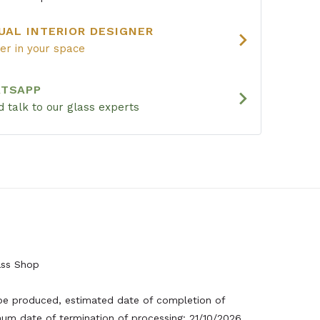
UAL INTERIOR DESIGNER
chevron_right
ier in your space
ATSAPP
chevron_right
 talk to our glass experts
ss Shop
e produced, estimated date of completion of
um date of termination of processing: 21/10/2026.