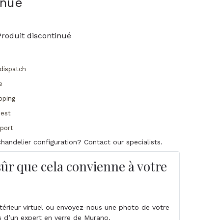
inué
Produit discontinué
dispatch
e
pping
uest
pport
handelier configuration? Contact our specialists.
sûr que cela convienne à votre
intérieur virtuel ou envoyez-nous une photo de votre
s d’un expert en verre de Murano.