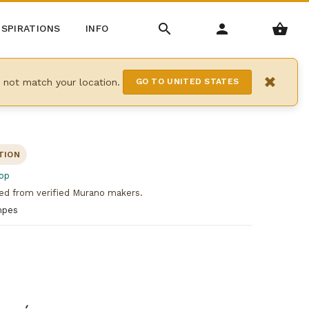
NSPIRATIONS
INFO
×
y not match your location.
GO TO UNITED STATES
TION
op
ed from verified Murano makers.
mpes