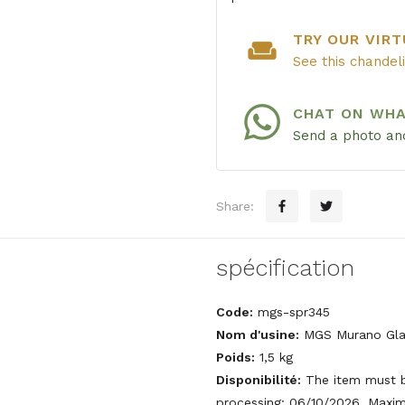
TRY OUR VIRT
weekend
See this chandel
CHAT ON WH
Send a photo and
Share:
spécification
Code:
mgs-spr345
Nom d'usine:
MGS Murano Gla
Poids:
1,5 kg
Disponibilité:
The item must b
processing: 06/10/2026, Maxim