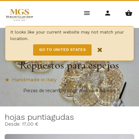
It looks like your current website may not match your
location.
Home
/
Espejos
/
×
Partes y piezas de repuesto para los espejos
GO TO UNITED STATES
Repuestos para espejos
Handmade in Italy
star
Piezas de recambio originales para espejos
hojas puntiagudas
Desde: 17,00 €