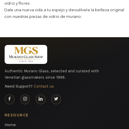
vidrio y flores.
Dale una nueva vida a tu espejo y devuélvele la belleza original
con nuestras piezas de vidrio de murano.
Authentic Murano Glass, selected and curated with
Venetian glassmakers since 1999.
Need Support?
Contact us
RESOURCE
Home