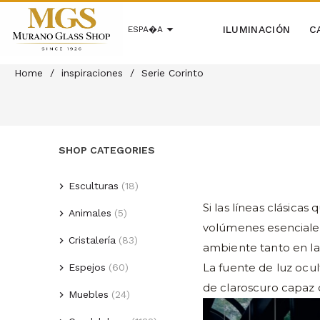
ILUMINACIÓN
C
ESPA�A
Home
/
inspiraciones
/
Serie Corinto
SHOP CATEGORIES
Esculturas
(18)
Si las líneas clásica
Animales
(5)
(1)
amantes
volúmenes esenciales
Cabezas estilo
Cristalería
(2)
(83)
Aves
ambiente tanto en la 
picasso.
Platillos centros de
La fuente de luz ocul
Espejos
(3)
(60)
Piscis
(5)
mesa bandejas
de claroscuro capaz d
Muebles
(24)
Espejos venecianos
(8)
(12)
Figuras
(10)
Aparadores y