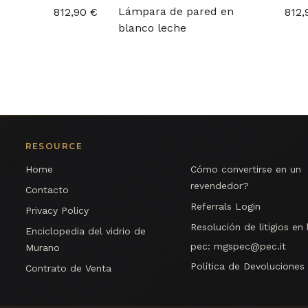
Lámpara de pared en
812,90 €
812,
blanco leche
RESOURCE
Home
Cómo convertirse en un
revendedor?
Contacto
Referrals Login
Privacy Policy
Resolución de litigios en 
Enciclopedia del vidrio de
pec:
mgspec@pec.it
Murano
Política de Devoluciones
Contrato de Venta