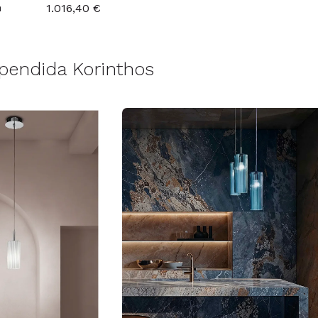
n
1.016,40 €
endida Korinthos