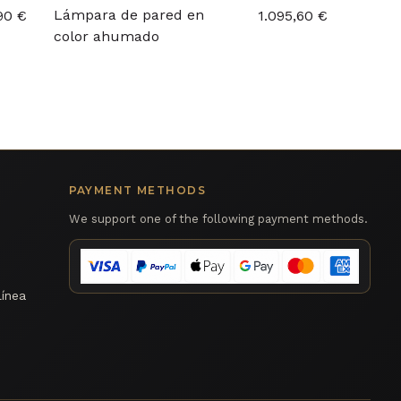
Lámpara de pared en
90 €
1.095,60 €
color ahumado
PAYMENT METHODS
We support one of the following payment methods.
línea