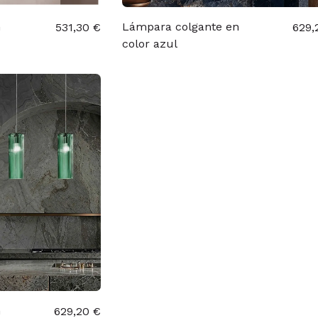
n
Lámpara colgante en
531,30 €
629,
color azul
n
629,20 €