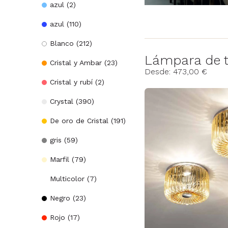
Lampshades
Accesorios de
azul (2)
(37)
iluminación
azul (110)
(15)
Arañas de Ca
Blanco (212)
'Rezzonico
Lámpara de t
(35)
Cristal y Ambar (23)
Desde: 473,00 €
Accesorios para
Cristal y rubí (2)
lámparas
Crystal (390)
(18)
De oro de Cristal (191)
gris (59)
Marfil (79)
Multicolor (7)
Negro (23)
Rojo (17)