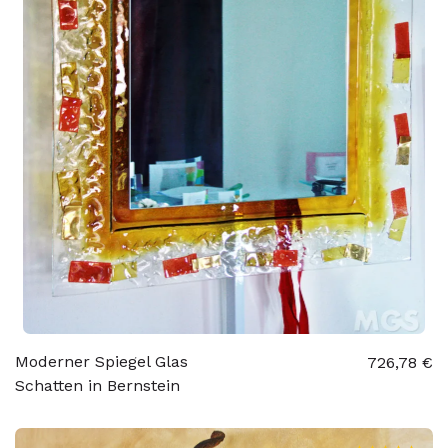
Moderner Spiegel Glas
726,78 €
Schatten in Bernstein