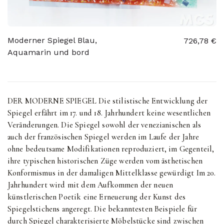
Moderner Spiegel Blau,
726,78 €
Aquamarin und bord
DER MODERNE SPIEGEL
Die stilistische Entwicklung der
Spiegel erfährt im 17. und 18. Jahrhundert keine wesentlichen
Veränderungen. Die Spiegel sowohl der venezianischen als
auch der französischen Spiegel werden im Laufe der Jahre
ohne bedeutsame Modifikationen reproduziert, im Gegenteil,
ihre typischen historischen Züge werden vom ästhetischen
Konformismus in der damaligen Mittelklasse gewürdigt Im 20.
Jahrhundert wird mit dem Aufkommen der neuen
künstlerischen Poetik eine Erneuerung der Kunst des
Spiegelstichens angeregt. Die bekanntesten Beispiele für
durch Spiegel charakterisierte Möbelstücke sind zwischen