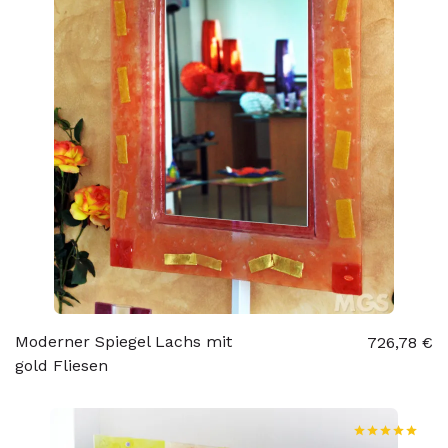
Moderner Spiegel Lachs mit
726,78 €
gold Fliesen