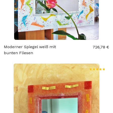
Moderner Spiegel weiß mit
726,78 €
bunten Fliesen