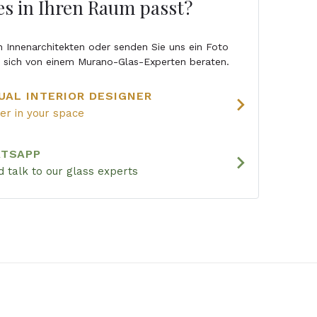
 es in Ihren Raum passt?
en Innenarchitekten oder senden Sie uns ein Foto
e sich von einem Murano-Glas-Experten beraten.
UAL INTERIOR DESIGNER
chevron_right
ier in your space
ATSAPP
chevron_right
 talk to our glass experts