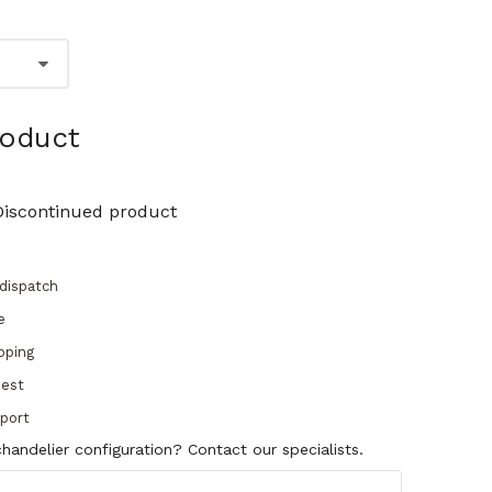
roduct
Discontinued product
dispatch
e
pping
uest
pport
handelier configuration? Contact our specialists.