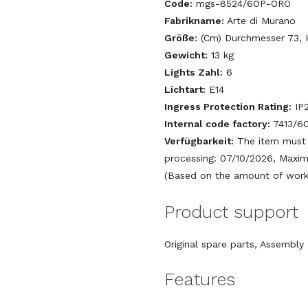
Code:
mgs-8524/6OP-ORO
Fabrikname:
Arte di Murano
Größe:
(Cm) Durchmesser 73, 
Gewicht:
13 kg
Lights Zahl:
6
Lichtart:
E14
Ingress Protection Rating:
IP
Internal code factory:
7413/6
Verfügbarkeit:
The item must 
processing: 07/10/2026, Maxim
(Based on the amount of work 
Product support
Original spare parts, Assembl
Features