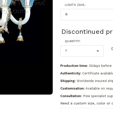
LIGHTS ZAHL:
Discontinued p
QUANTITY:
Production time:
30days before 
Authenticity:
Certificate availabl
Shipping:
Worldwide insured shi
Customisation:
Available on req
Consultation:
Free specialist su
Need a custom size, color or c