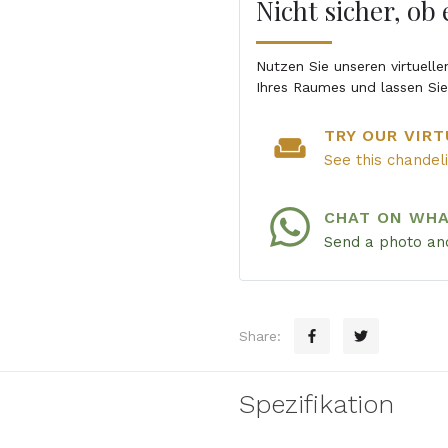
Nicht sicher, ob
Nutzen Sie unseren virtuell
Ihres Raumes und lassen Si
TRY OUR VIRT
weekend
See this chandel
CHAT ON WH
Send a photo and
Share:
Spezifikation