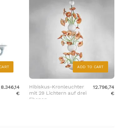
CART
ADD TO CART
Hibiskus-Kronleuchter
Kronle
8.346,14
12.796,74
mit 29 Lichtern auf drei
Krista
€
€
Ebenen
Cimier