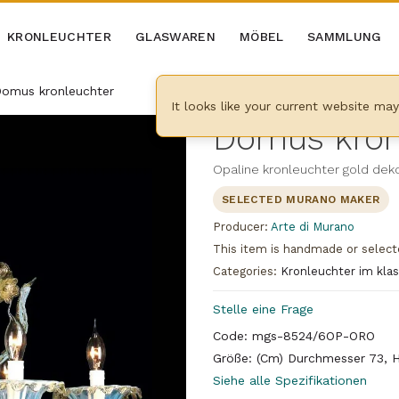
KRONLEUCHTER
GLASWAREN
MÖBEL
SAMMLUNG
omus kronleuchter
It looks like your current website ma
Domus kron
Opaline kronleuchter gold deko
SELECTED MURANO MAKER
Producer:
Arte di Murano
This item is handmade or select
Categories:
Kronleuchter im klas
Stelle eine Frage
Code: mgs-8524/6OP-ORO
Größe: (Cm) Durchmesser 73, 
Siehe alle Spezifikationen