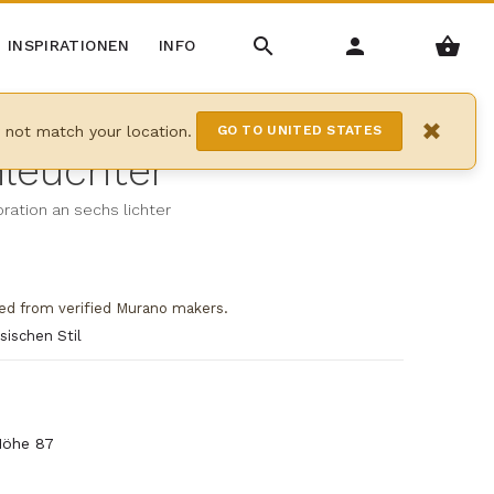
INSPIRATIONEN
INFO
×
y not match your location.
GO TO UNITED STATES
leuchter
ration an sechs lichter
ed from verified Murano makers.
sischen Stil
Höhe 87