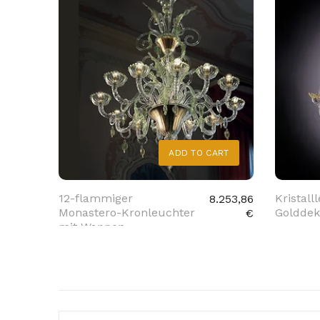
ADD TO CART
12-flammiger
Kristall
8.253,86
Monastero-Kronleuchter
Golddek
€
mit Wappen