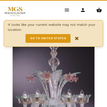
Home
/
Lampadari
/
Murano
/
It looks like your current website may not match your
location.
Lampadario anni cinquanta
×
GO TO UNITED STATES
5 Lights