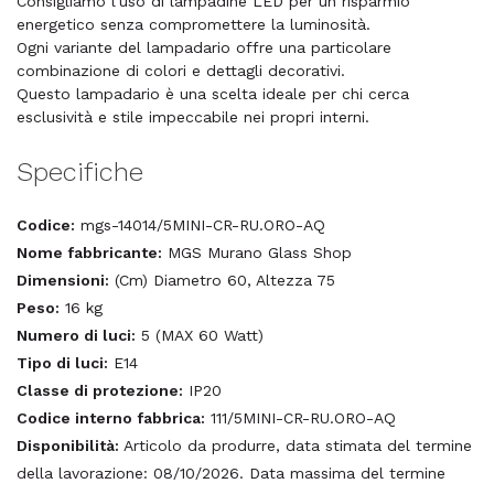
Consigliamo l'uso di lampadine LED per un risparmio
energetico senza compromettere la luminosità.
Ogni variante del lampadario offre una particolare
combinazione di colori e dettagli decorativi.
Questo lampadario è una scelta ideale per chi cerca
esclusività e stile impeccabile nei propri interni.
Specifiche
Codice:
mgs-14014/5MINI-CR-RU.ORO-AQ
Nome fabbricante:
MGS Murano Glass Shop
Dimensioni:
(Cm) Diametro 60, Altezza 75
Peso:
16 kg
Numero di luci:
5 (MAX 60 Watt)
Tipo di luci:
E14
Classe di protezione:
IP20
Codice interno fabbrica:
111/5MINI-CR-RU.ORO-AQ
Disponibilità:
Articolo da produrre, data stimata del termine
della lavorazione: 08/10/2026. Data massima del termine