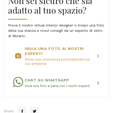
Non sei sicuro che sia
adatto al tuo spazio?
Prova il nostro virtual interior designer o inviaci una foto
della tua stanza e ricevi consigli da un esperto di vetro
di Murano.
INVIA UNA FOTO AI NOSTRI
ESPERTI
photo_camera
chevron_right
Ricevi una consulenza personalizzata sul
tuo ambiente
CHAT SU WHATSAPP
chevron_right
Invia una foto e parla con i nostri esperti
Share: