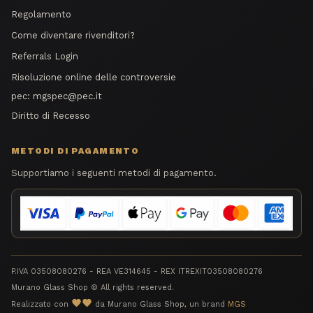
Regolamento
Come diventare rivenditori?
Referrals Login
Risoluzione online delle controversie
pec:
mgspec@pec.it
Diritto di Recesso
METODI DI PAGAMENTO
Supportiamo i seguenti metodi di pagamento.
P.IVA 03508080276 - REA VE314645 - REX ITREXIT03508080276
Murano Glass Shop © All rights reserved.
favorite
Realizzato con
da Murano Glass Shop, un brand
MGS