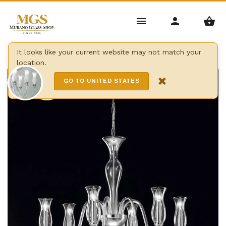
Home
/
Lampadari
/
Moderni
/
Lampadario teodato
It looks like your current website may not match your
location.
6 Lights
×
GO TO UNITED STATES