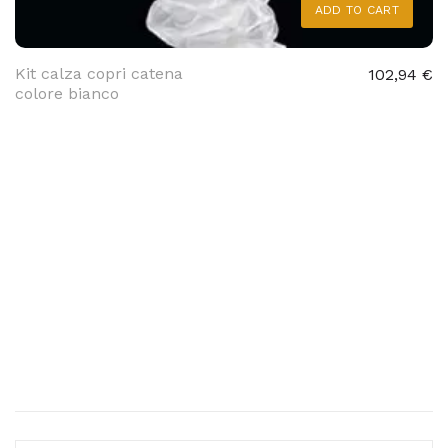
ADD TO CART
Kit calza copri catena
102,94 €
colore bianco