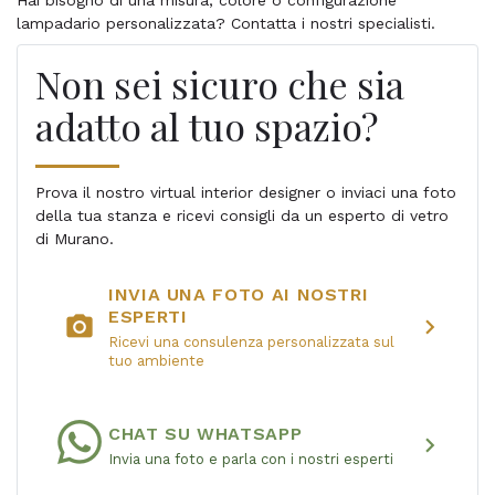
Hai bisogno di una misura, colore o configurazione
lampadario personalizzata? Contatta i nostri specialisti.
Non sei sicuro che sia
adatto al tuo spazio?
Prova il nostro virtual interior designer o inviaci una foto
della tua stanza e ricevi consigli da un esperto di vetro
di Murano.
INVIA UNA FOTO AI NOSTRI
ESPERTI
photo_camera
chevron_right
Ricevi una consulenza personalizzata sul
tuo ambiente
CHAT SU WHATSAPP
chevron_right
Invia una foto e parla con i nostri esperti