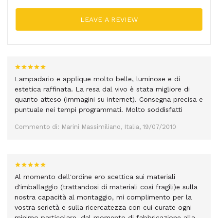
LEAVE A REVIEW
Lampadario e applique molto belle, luminose e di
estetica raffinata. La resa dal vivo è stata migliore di
quanto atteso (immagini su internet). Consegna precisa e
puntuale nei tempi programmati. Molto soddisfatti
Commento di: Marini Massimiliano, Italia, 19/07/2010
Al momento dell'ordine ero scettica sui materiali
d'imballaggio (trattandosi di materiali così fragili)e sulla
nostra capacità al montaggio, mi complimento per la
vostra serietà e sulla ricercatezza con cui curate ogni
minimo particolare, dal momento di fabbricazione alla