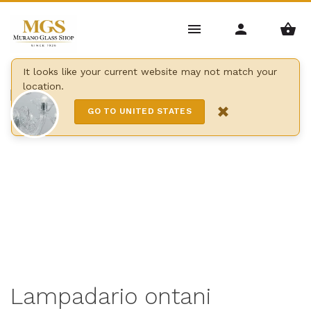
Home
/
Lampadari
/
Moderni
/
Lampadario ontani
It looks like your current website may not match your
location.
9 Lights
×
GO TO UNITED STATES
Lampadario ontani