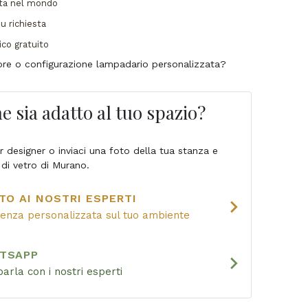
ata nel mondo
u richiesta
ico gratuito
lore o configurazione lampadario personalizzata?
e sia adatto al tuo spazio?
ior designer o inviaci una foto della tua stanza e
 di vetro di Murano.
TO AI NOSTRI ESPERTI
chevron_right
lenza personalizzata sul tuo ambiente
ATSAPP
chevron_right
parla con i nostri esperti