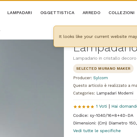
LAMPADARI
OGGETTISTICA
ARREDO
COLLEZIONI
r
It looks like your current website ma
Lampadario
Lampadario in cristallo decoro
SELECTED MURANO MAKER
Producer:
Sylcom
Questo articolo è realizzato a m
Categories:
Lampadari Moderni
|
1 Voti
Hai domand
Codice: sy-1040/16+8+4D-DA
Dimensioni: (Cm) Diametro 150,
Vedi tutte le specifiche