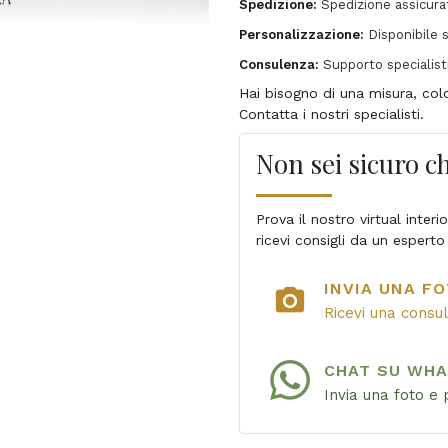
Spedizione:
Spedizione assicur
Personalizzazione:
Disponibile s
Consulenza:
Supporto specialist
Hai bisogno di una misura, co
Contatta i nostri specialisti.
Non sei sicuro ch
Prova il nostro virtual inter
ricevi consigli da un esperto
INVIA UNA FO
photo_camera
Ricevi una consu
CHAT SU WH
Invia una foto e 