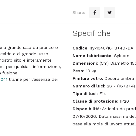
Share:
Specifiche
 una grande sala da pranzo o
Codice:
sy-1040/16+8+4D-DA
 calda e di grande lusso.
Nome fabbricante:
Sylcom
nostro sito è interamente
Dimensioni:
(Cm) Diametro 150
eci per qualsiasi informazione,
Peso:
10 kg
n fusione
Finitura vetro:
Decoro ambra
1041
tranne per l'assenza dei
Numero di luci:
28 - (16+8+4)
Tipo di luci:
E14
Classe di protezione:
IP20
Disponibilità:
Articolo da prod
07/10/2026. Data massima del t
base alla mole di lavoro attua