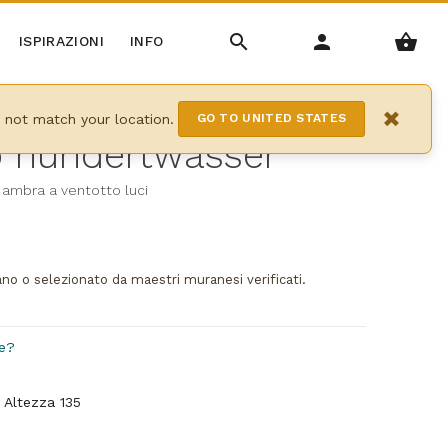
ISPIRAZIONI
INFO
×
y not match your location.
GO TO UNITED STATES
 hundertwasser
 ambra a ventotto luci
ano o selezionato da maestri muranesi verificati.
e?
 Altezza 135