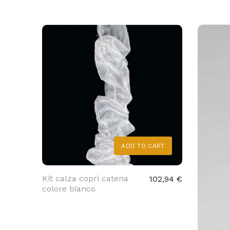
ADD TO CART
Kit calza copri catena
102,94 €
colore bianco