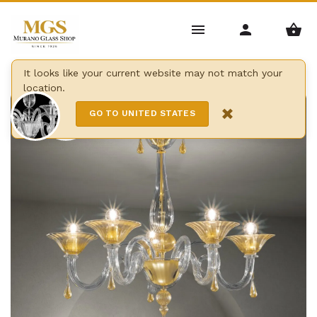
Home
/
Lampadari
/
Moderni
/
Lampadario dolfin
It looks like your current website may not match your
location.
12 Lights
×
GO TO UNITED STATES