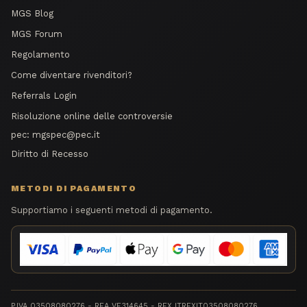
MGS Blog
MGS Forum
Regolamento
Come diventare rivenditori?
Referrals Login
Risoluzione online delle controversie
pec:
mgspec@pec.it
Diritto di Recesso
METODI DI PAGAMENTO
Supportiamo i seguenti metodi di pagamento.
P.IVA 03508080276 - REA VE314645 - REX ITREXIT03508080276