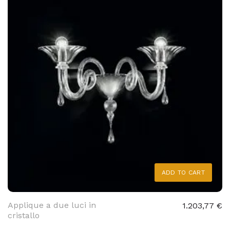
ADD TO CART
Applique a due luci in
1.203,77 €
cristallo