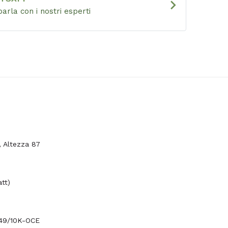
chevron_right
parla con i nostri esperti
 Altezza 87
tt)
49/10K-OCE