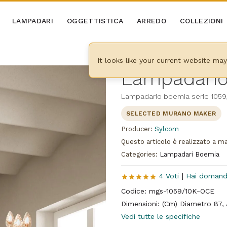
LAMPADARI
OGGETTISTICA
ARREDO
COLLEZIONI
It looks like your current website ma
Lampadario
Lampadario boemia serie 1059,
SELECTED MURANO MAKER
Producer:
Sylcom
Questo articolo è realizzato a m
Categories:
Lampadari Boemia
|
4 Voti
Hai doman
Codice: mgs-1059/10K-OCE
Dimensioni: (Cm) Diametro 87,
Vedi tutte le specifiche