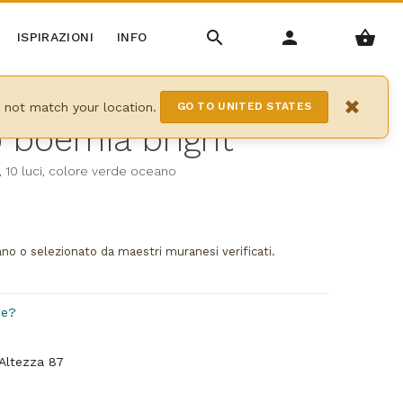
ISPIRAZIONI
INFO
×
y not match your location.
GO TO UNITED STATES
 boemia bright
 10 luci, colore verde oceano
ano o selezionato da maestri muranesi verificati.
de?
 Altezza 87