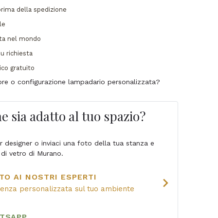
prima della spedizione
le
ata nel mondo
u richiesta
ico gratuito
lore o configurazione lampadario personalizzata?
e sia adatto al tuo spazio?
ior designer o inviaci una foto della tua stanza e
 di vetro di Murano.
TO AI NOSTRI ESPERTI
chevron_right
lenza personalizzata sul tuo ambiente
ATSAPP