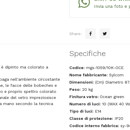
Invia una foto e 
Share:
Specifiche
 è dipinto ma colorato a
Codice:
mgs-1059/10K-OCE
Nome fabbricante:
Sylcom
opaga nell'ambiente circostante
Dimensioni:
(Cm) Diametro 87,
one, le facce delle bobeches e
Peso:
20 kg
ero e proprio spettro colorato
Finitura vetro:
Ocean green
ianale del vetro impreziosisce
i a mano secondo la tecnica
Numero di luci:
10 (MAX 40 Wa
Tipo di luci:
E14
Classe di protezione:
IP20
Codice interno fabbrica:
sy-9