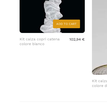
ADD TO CART
Kit calza copri catena
102,94 €
colore bianco
Kit calz
colore d