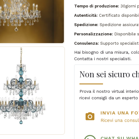
Tempo di produzione:
30giorni 
Autenticità:
Certificato disponibi
Spedizione:
Spedizione assicur
Personalizzazione:
Disponibile s
Consulenza:
Supporto specialist
Hai bisogno di una misura, co
Contatta i nostri specialisti.
Non sei sicuro ch
Prova il nostro virtual inter
ricevi consigli da un esperto
INVIA UNA FO
photo_camera
Ricevi una consu
CHAT SU WH