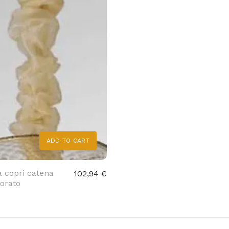
ADD TO CART
a copri catena
102,94 €
orato