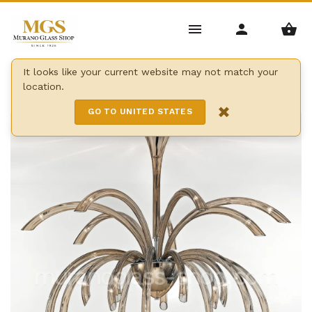
Home
/
Lustres
/
Lustres modernes
/
It looks like your current website may not match your
location.
Lustres série 1202
×
GO TO UNITED STATES