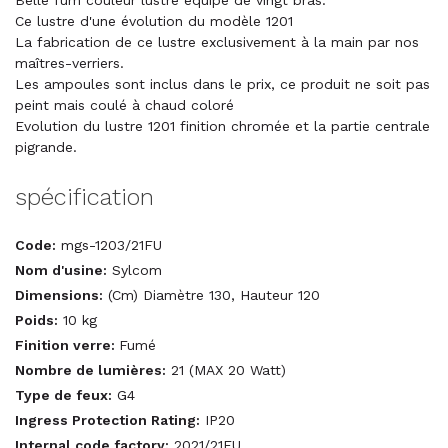
Belle fum couleur lustre équipé de vingt bras.
Ce lustre d'une évolution du modèle 1201
La fabrication de ce lustre exclusivement à la main par nos
maîtres-verriers.
Les ampoules sont inclus dans le prix, ce produit ne soit pas
peint mais coulé à chaud coloré
Evolution du lustre 1201 finition chromée et la partie centrale
pigrande.
spécification
Code:
mgs-1203/21FU
Nom d'usine:
Sylcom
Dimensions:
(Cm) Diamètre 130, Hauteur 120
Poids:
10 kg
Finition verre:
Fumé
Nombre de lumières:
21 (MAX 20 Watt)
Type de feux:
G4
Ingress Protection Rating:
IP20
Internal code factory:
2021/21FU