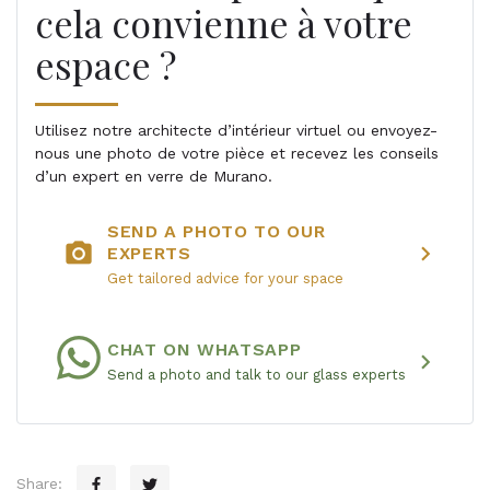
cela convienne à votre
espace ?
Utilisez notre architecte d’intérieur virtuel ou envoyez-
nous une photo de votre pièce et recevez les conseils
d’un expert en verre de Murano.
SEND A PHOTO TO OUR
photo_camera
chevron_right
EXPERTS
Get tailored advice for your space
CHAT ON WHATSAPP
chevron_right
Send a photo and talk to our glass experts
Share: