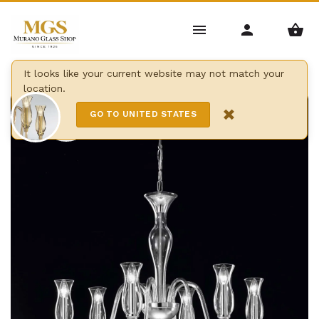
Home
/
Lustres
/
Lustres modernes
/
Lustre teodato
It looks like your current website may not match your
location.
6 Lights
×
GO TO UNITED STATES