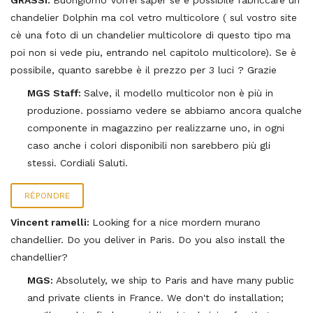
GRASSI:
Buongiorno Vorrei saper se è possibile fabriccare un
chandelier Dolphin ma col vetro multicolore ( sul vostro site
cè una foto di un chandelier multicolore di questo tipo ma
poi non si vede piu, entrando nel capitolo multicolore). Se è
possibile, quanto sarebbe è il prezzo per 3 luci ? Grazie
MGS Staff:
Salve, il modello multicolor non è più in
produzione. possiamo vedere se abbiamo ancora qualche
componente in magazzino per realizzarne uno, in ogni
caso anche i colori disponibili non sarebbero più gli
stessi. Cordiali Saluti.
RÉPONDRE
Vincent ramelli:
Looking for a nice mordern murano
chandellier. Do you deliver in Paris. Do you also install the
chandellier?
MGS:
Absolutely, we ship to Paris and have many public
and private clients in France. We don't do installation;