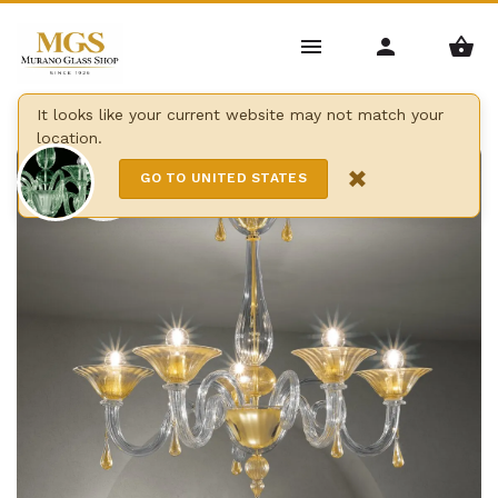
Home
/
Lustres
/
Lustres modernes
/
Lustre dolfin
It looks like your current website may not match your
location.
8 Lights
×
GO TO UNITED STATES