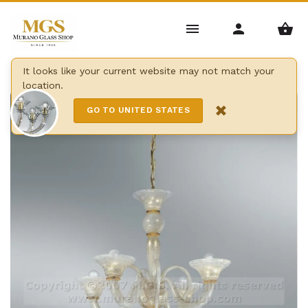
Home
/
Lustres
/
Lustres modernes
/
Guibet chandelier
It looks like your current website may not match your
location.
15 Lights
×
GO TO UNITED STATES