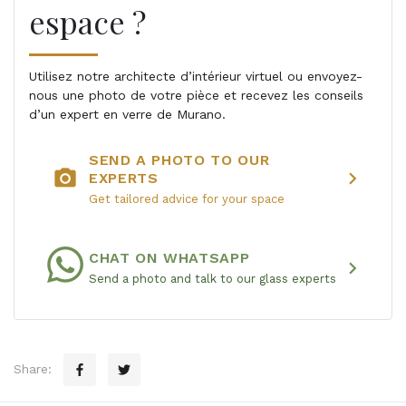
espace ?
Utilisez notre architecte d’intérieur virtuel ou envoyez-
nous une photo de votre pièce et recevez les conseils
d’un expert en verre de Murano.
SEND A PHOTO TO OUR
photo_camera
chevron_right
EXPERTS
Get tailored advice for your space
CHAT ON WHATSAPP
chevron_right
Send a photo and talk to our glass experts
Share: