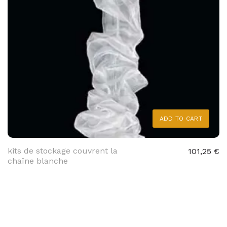
ADD TO CART
kits de stockage couvrent la
101,25 €
chaîne blanche