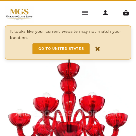
Home
/
Lustres
/
lustres en couleur noir ou rouge
/
It looks like your current website may not match your
location.
Lustres série 8067
×
GO TO UNITED STATES