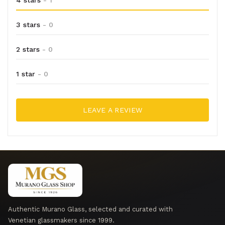
4 stars
- 1
3 stars
- 0
2 stars
- 0
1 star
- 0
LEAVE A REVIEW
Authentic Murano Glass, selected and curated with
Venetian glassmakers since 1999.