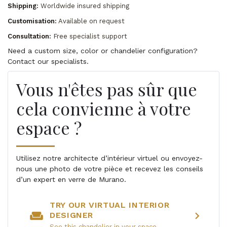
Shipping:
Worldwide insured shipping
Customisation:
Available on request
Consultation:
Free specialist support
Need a custom size, color or chandelier configuration?
Contact our specialists.
Vous n'êtes pas sûr que
cela convienne à votre
espace ?
Utilisez notre architecte d’intérieur virtuel ou envoyez-
nous une photo de votre pièce et recevez les conseils
d’un expert en verre de Murano.
TRY OUR VIRTUAL INTERIOR
weekend
chevron_right
DESIGNER
See this chandelier in your space