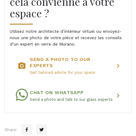
cela convienne à votre
espace ?
Utilisez notre architecte d’intérieur virtuel ou envoyez-
nous une photo de votre pièce et recevez les conseils
d’un expert en verre de Murano.
SEND A PHOTO TO OUR
photo_camera
chevron_right
EXPERTS
Get tailored advice for your space
CHAT ON WHATSAPP
chevron_right
Send a photo and talk to our glass experts
Share: