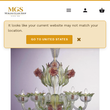
Home
/
Lustres
/
Lustres de style classique
/
It looks like your current website may not match your
location.
Lustre dorigato
×
GO TO UNITED STATES
5 Lights