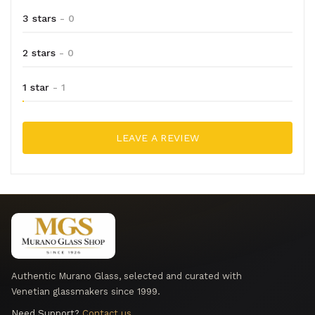
3 stars
- 0
2 stars
- 0
1 star
- 1
LEAVE A REVIEW
Authentic Murano Glass, selected and curated with
Venetian glassmakers since 1999.
Need Support?
Contact us