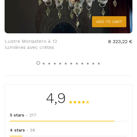
ADD TO CART
Lustre Monastero à 12
8 323,22 €
lumières avec crêtes
4,9
5 stars
- 217
4 stars
- 26