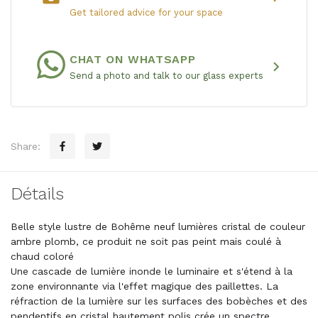
Get tailored advice for your space
CHAT ON WHATSAPP
chevron_right
Send a photo and talk to our glass experts
Share:
Détails
Belle style lustre de Bohême neuf lumières cristal de couleur
ambre plomb, ce produit ne soit pas peint mais coulé à
chaud coloré
Une cascade de lumière inonde le luminaire et s'étend à la
zone environnante via l'effet magique des paillettes. La
réfraction de la lumière sur les surfaces des bobèches et des
pendentifs en cristal hautement polis crée un spectre