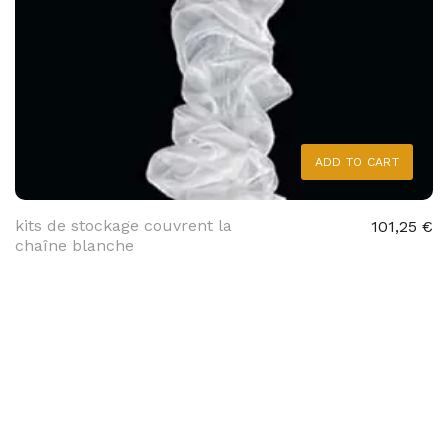
ADD TO CART
kits de stockage couvrent la
101,25 €
chaîne blanche