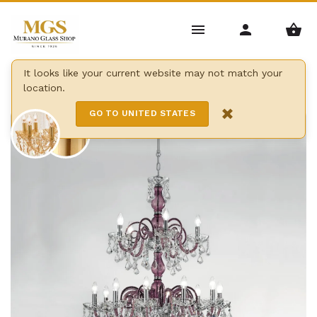
Home
/
Lustres
/
lustres Bohême
/
It looks like your current website may not match your
location.
Lustre lumineux bohême
×
GO TO UNITED STATES
9 Lights