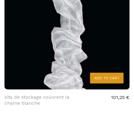
ADD TO CART
kits de stockage couvrent la
101,25 €
chaîne blanche