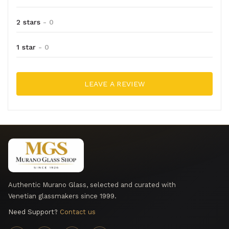
2 stars
- 0
1 star
- 0
LEAVE A REVIEW
Authentic Murano Glass, selected and curated with
Venetian glassmakers since 1999.
Need Support?
Contact us