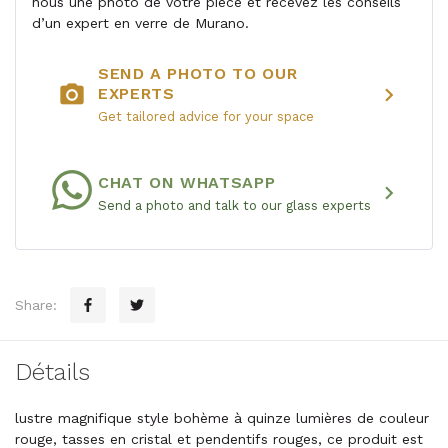
nous une photo de votre pièce et recevez les conseils
d’un expert en verre de Murano.
SEND A PHOTO TO OUR
photo_camera
chevron_right
EXPERTS
Get tailored advice for your space
CHAT ON WHATSAPP
chevron_right
Send a photo and talk to our glass experts
Share:
Détails
lustre magnifique style bohème à quinze lumières de couleur
rouge, tasses en cristal et pendentifs rouges, ce produit est