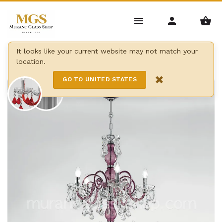
Home
/
Lustres
/
lustres Bohême
/
It looks like your current website may not match your
location.
Lustre lumineux bohême
×
GO TO UNITED STATES
15 Lights