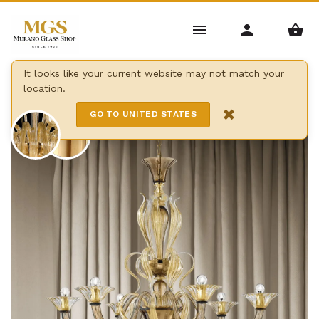
Home
/
Candelabros
/
Lámparas Modernas
/
It looks like your current website may not match your
location.
Araña pisani
×
GO TO UNITED STATES
3 Lights