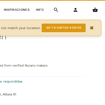
INSPIRACIONES
INFO
×
y not match your location.
GO TO UNITED STATES
en
ed from verified Murano makers.
as respondidas
 Altura 51