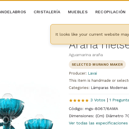
ANDELABROS
CRISTALERÍA
MUEBLES
RECOPILACIÓN
n
It looks like your current website ma
Araña niels
Aguamarina araña
SELECTED MURANO MAKER
Producer:
Lavai
This item is handmade or select
Categories:
Lámparas Modernas
|
3 Votos
1 Pregunt
Código: mgs-8067/6AMA
Dimensiones: (Cm) Diámetro 70,
Ver todas las especificaciones