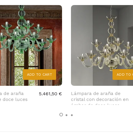
ADD TO CART
ADD TO 
 de araña
Lámpara de araña de
5.461,50 €
e doce luces
cristal con decoración en
ámbar de doce luces.