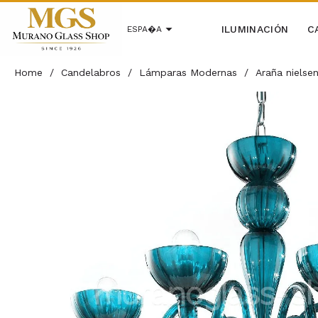
ILUMINACIÓN
C
ESPA�A
Home
/
Candelabros
/
Lámparas Modernas
/
Araña nielse