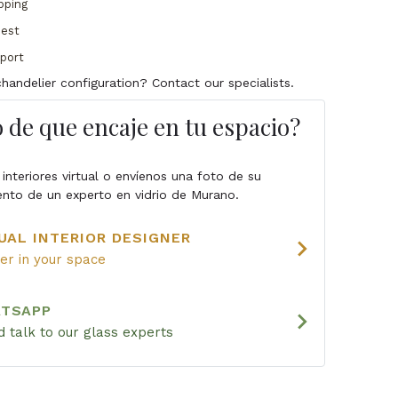
pping
uest
pport
handelier configuration? Contact our specialists.
 de que encaje en tu espacio?
 interiores virtual o envíenos una foto de su
ento de un experto en vidrio de Murano.
UAL INTERIOR DESIGNER
chevron_right
ier in your space
ATSAPP
chevron_right
 talk to our glass experts