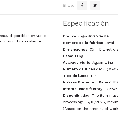
Share:
Especificación
eas, disponibles en varios
Código:
mgs-8067/6AMA
ero fundido en caliente
Nombre de la fábrica:
Lavai
Dimensiones:
(Cm) Diámetro 7
Peso:
13 kg
Acabado vidrio:
Aguamarina
Número de luces de:
6 (MAX 
Tipo de luces:
E14
Ingress Protection Rating:
IP
Internal code factory:
7056/
Disponibilidad:
The item must 
processing: 06/10/2026, Maxim
(Based on the amount of work 