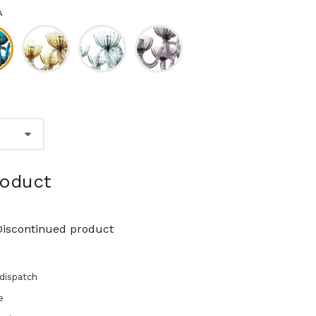
A
roduct
Discontinued product
dispatch
e