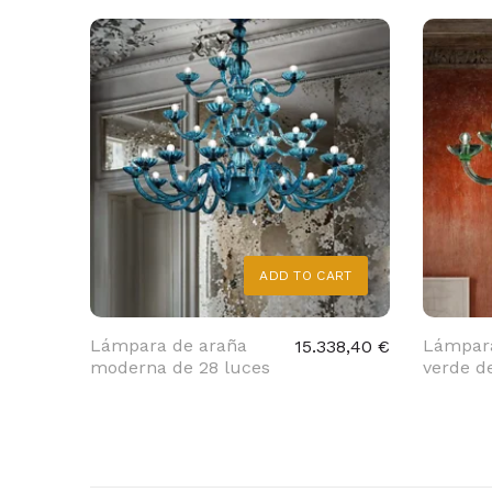
ADD TO CART
Lámpara de araña
Lámpara
15.338,40 €
moderna de 28 luces
verde d