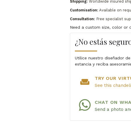
Shipping:
Worldwide insured shi
Customisation:
Available on req
Consultation:
Free specialist su
Need a custom size, color or c
¿No estás seguro
Utilice nuestro diseñador de
estancia y reciba asesorami
TRY OUR VIRT
weekend
See this chandel
CHAT ON WH
Send a photo and