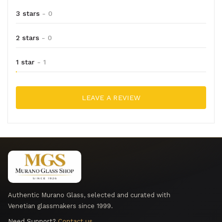
3 stars
- 0
2 stars
- 0
1 star
- 1
LEAVE A REVIEW
Authentic Murano Glass, selected and curated with
Venetian glassmakers since 1999.
Need Support?
Contact us