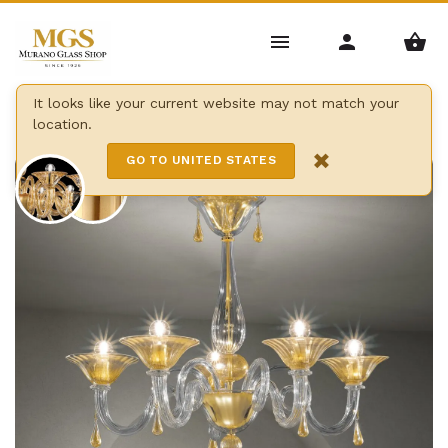
Home
/
Candelabros
/
Lámparas Modernas
/
It looks like your current website may not match your
location.
Araña dolfin
×
GO TO UNITED STATES
12 Lights