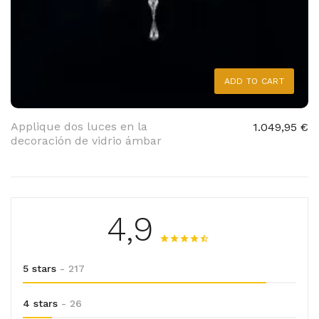
ADD TO CART
Applique dos luces en la
1.049,95 €
decoración de vidrio ámbar
4,9
5 stars
- 217
4 stars
- 26