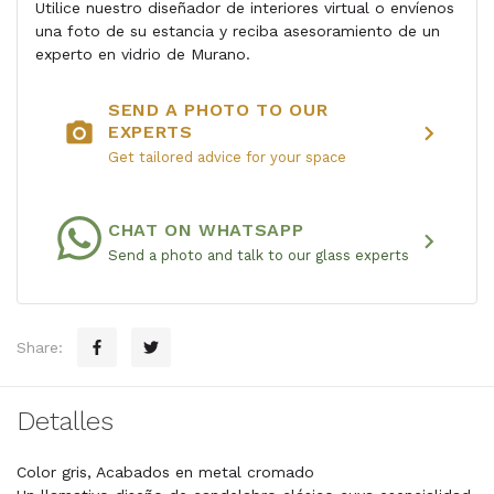
Utilice nuestro diseñador de interiores virtual o envíenos
una foto de su estancia y reciba asesoramiento de un
experto en vidrio de Murano.
SEND A PHOTO TO OUR
photo_camera
chevron_right
EXPERTS
Get tailored advice for your space
CHAT ON WHATSAPP
chevron_right
Send a photo and talk to our glass experts
Share:
Detalles
Color gris, Acabados en metal cromado