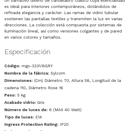
Un llamativo diseño de candelabro clásico cuya esencialidad
es ideal para interiores contemporáneos, dotándolos de
refinada elegancia y carácter. Las ramas de vidrio tubular
sostienen las pantallas textiles y transmiten la luz en varias
direcciones. La colección está compuesta por sistemas de
iluminación lineal, así como versiones colgantes y de pared
en varios colores y tamaños.
Especificación
Código:
mgs-3231/6GRY
Nombre de la fábrica:
Sylcom
Dimensiones:
(Cm) Diámetro 70, Altura 58, Longitud de la
cadena 110, Diámetro Rose 16
Peso:
5 kg
Acabado vidrio:
Gris
Número de luces de:
6 (MAX 40 Watt)
Tipo de luces:
E14
Ingress Protection Rating:
IP20