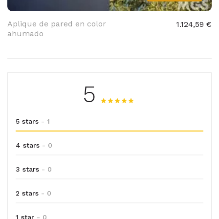
Aplique de pared en color
1.124,59 €
ahumado
5
5 stars
- 1
4 stars
- 0
3 stars
- 0
2 stars
- 0
1 star
- 0