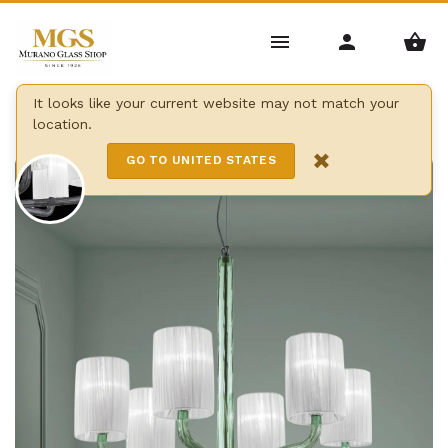
Home
/
Candelabros
/
Candelabros con Lampshades
/
It looks like your current website may not match your
location.
Can can chandelier
×
GO TO UNITED STATES
6 Lights