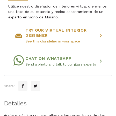
Utilice nuestro diseñador de interiores virtual o envíenos
una foto de su estancia y reciba asesoramiento de un
experto en vidrio de Murano.
TRY OUR VIRTUAL INTERIOR
weekend
chevron_right
DESIGNER
See this chandelier in your space
CHAT ON WHATSAPP
chevron_right
Send a photo and talk to our glass experts
Share:
Detalles
Araña magnífica con pantallas de lámparas, luces de dos