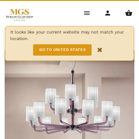
Home
/
Candelabros
/
Candelabros con Lampshades
/
It looks like your current website may not match your
location.
Can can chandelier
×
GO TO UNITED STATES