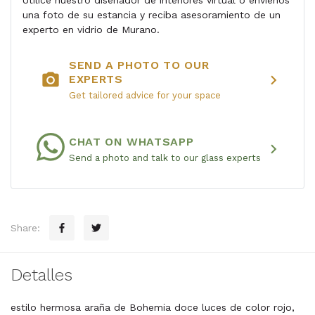
Utilice nuestro diseñador de interiores virtual o envíenos
una foto de su estancia y reciba asesoramiento de un
experto en vidrio de Murano.
SEND A PHOTO TO OUR
photo_camera
chevron_right
EXPERTS
Get tailored advice for your space
CHAT ON WHATSAPP
chevron_right
Send a photo and talk to our glass experts
Share:
Detalles
estilo hermosa araña de Bohemia doce luces de color rojo,