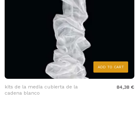
ADD TO CART
kits de la media cubierta de la
84,38 €
cadena blanco