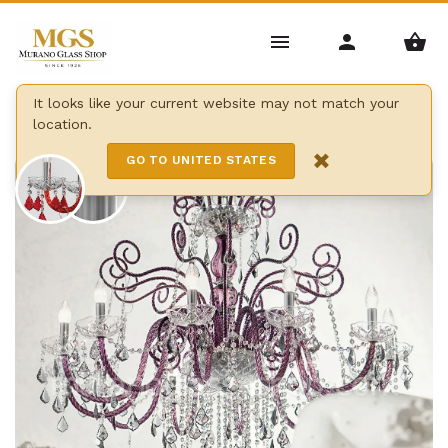
Home
/
Candelabros
/
arañas de Bohemia
/
It looks like your current website may not match your
location.
Araña de estrellas de bohemia
×
GO TO UNITED STATES
12 Lights