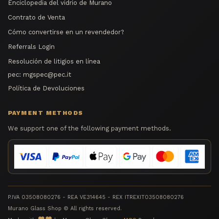
Enciclopedia del vidrio de Murano
Contrato de Venta
Cómo convertirse en un revendedor?
Referrals Login
Resolución de litigios en línea
pec:
mgspec@pec.it
Política de Devoluciones
PAYMENT METHODS
We support one of the following payment methods.
P.IVA 03508080276 - REA VE314645 - REX ITREXIT03508080276
Murano Glass Shop © All rights reserved.