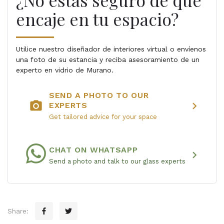
¿No estás seguro de que
encaje en tu espacio?
Utilice nuestro diseñador de interiores virtual o envíenos
una foto de su estancia y reciba asesoramiento de un
experto en vidrio de Murano.
SEND A PHOTO TO OUR
photo_camera
chevron_right
EXPERTS
Get tailored advice for your space
CHAT ON WHATSAPP
chevron_right
Send a photo and talk to our glass experts
Share: