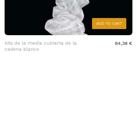
ADD TO CART
kits de la media cubierta de la
84,38 €
cadena blanco