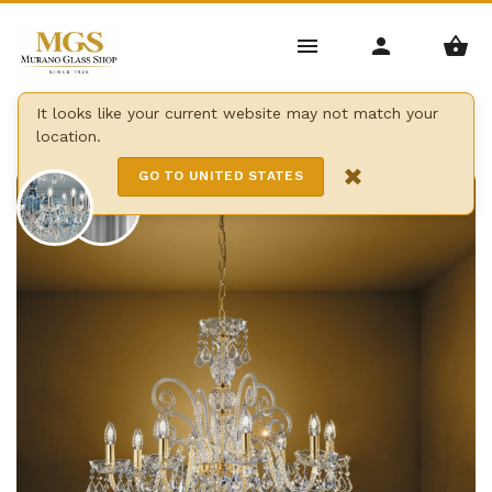
Home
/
Candelabros
/
arañas de Bohemia
/
It looks like your current website may not match your
location.
Araña brillante de bohemia
×
GO TO UNITED STATES
8 Lights