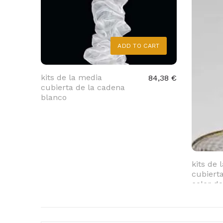
ADD TO CART
kits de la media
84,38 €
cubierta de la cadena
blanco
kits de 
cubiert
color d