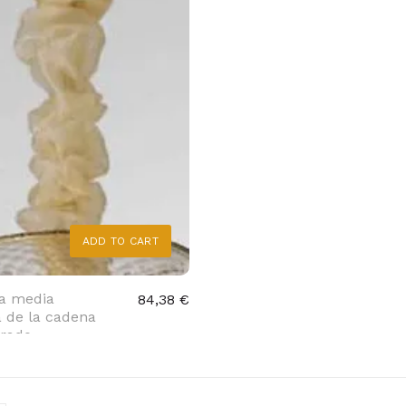
ADD TO CART
la media
84,38 €
a de la cadena
orado