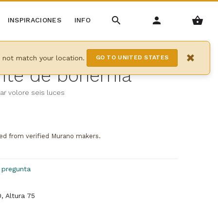
INSPIRACIONES
INFO
×
y not match your location.
GO TO UNITED STATES
ante de bohemia
r volore seis luces
ed from verified Murano makers.
 pregunta
, Altura 75