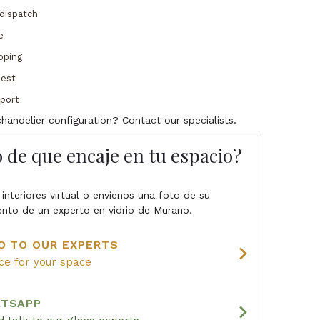
dispatch
e
pping
uest
pport
handelier configuration? Contact our specialists.
 de que encaje en tu espacio?
 interiores virtual o envíenos una foto de su
ento de un experto en vidrio de Murano.
O TO OUR EXPERTS
chevron_right
ice for your space
ATSAPP
chevron_right