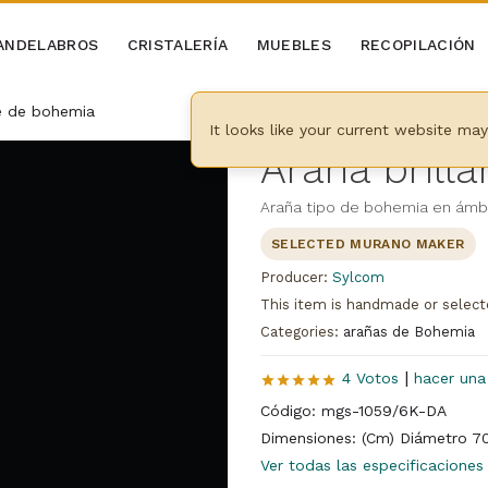
ANDELABROS
CRISTALERÍA
MUEBLES
RECOPILACIÓN
te de bohemia
It looks like your current website ma
Araña brill
Araña tipo de bohemia en ámba
SELECTED MURANO MAKER
Producer:
Sylcom
This item is handmade or select
Categories:
arañas de Bohemia
|
4 Votos
hacer una
Código: mgs-1059/6K-DA
Dimensiones: (Cm) Diámetro 70
Ver todas las especificaciones