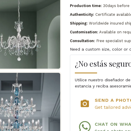
Production time:
30days before 
Authenticity:
Certificate availabl
Shipping:
Worldwide insured shi
Customisation:
Available on req
Consultation:
Free specialist su
Need a custom size, color or c
¿No estás seguro
Utilice nuestro diseñador de
estancia y reciba asesorami
SEND A PHOT
photo_camera
Get tailored adv
CHAT ON WH