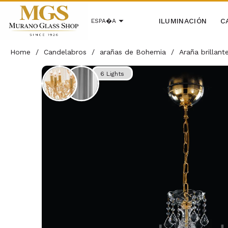
ILUMINACIÓN
C
ESPA�A
Home
/
Candelabros
/
arañas de Bohemia
/
Araña brillan
6 Lights