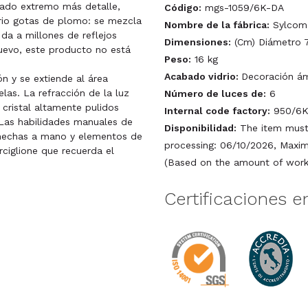
dado extremo más detalle,
Código:
mgs-1059/6K-DA
drio gotas de plomo: se mezcla
Nombre de la fábrica:
Sylcom
 da a millones de reflejos
Dimensiones:
(Cm) Diámetro 7
nuevo, este producto no está
Peso:
16 kg
Acabado vidrio:
Decoración á
ón y se extiende al área
las. La refracción de la luz
Número de luces de:
6
 cristal altamente pulidos
Internal code factory:
950/6K
Las habilidades manuales de
Disponibilidad:
The item must 
s hechas a mano y elementos de
processing: 06/10/2026, Maxim
rciglione que recuerda el
(Based on the amount of work 
Certificaciones e