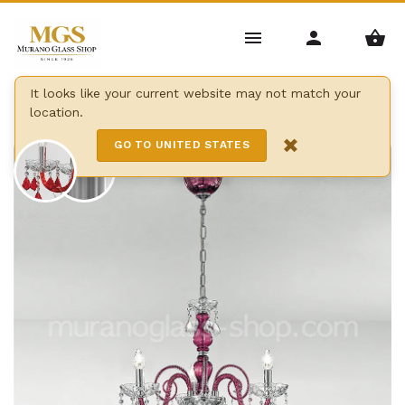
Home
/
Candelabros
/
arañas de Bohemia
/
It looks like your current website may not match your
location.
Araña brillante de bohemia
×
GO TO UNITED STATES
3 Lights