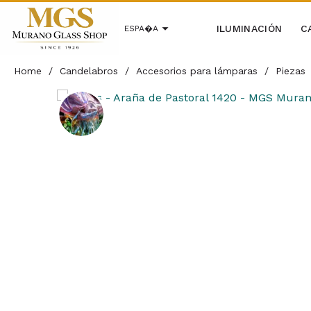
ILUMINACIÓN
C
ESPA�A
Home
/
Candelabros
/
Accesorios para lámparas
/
Piezas