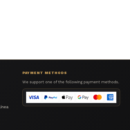
PAYMENT METHODS
We support one of the following payment methods.
línea