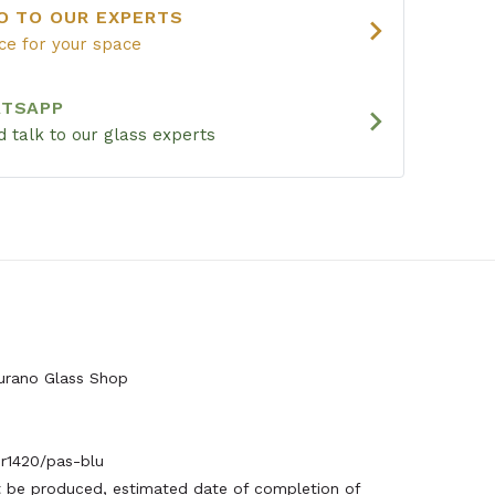
O TO OUR EXPERTS
chevron_right
ice for your space
ATSAPP
chevron_right
 talk to our glass experts
rano Glass Shop
1420/pas-blu
be produced, estimated date of completion of