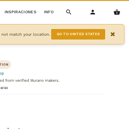
INSPIRACIONES
INFO
×
y not match your location.
GO TO UNITED STATES
TION
op
ed from verified Murano makers.
paras