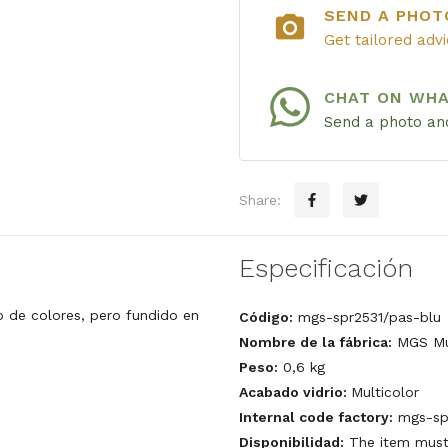
SEND A PHOT
photo_camera
Get tailored adv
CHAT ON WH
Send a photo and
Share:
Especificación
o de colores, pero fundido en
Código:
mgs-spr2531/pas-blu
Nombre de la fábrica:
MGS Mu
Peso:
0,6 kg
Acabado vidrio:
Multicolor
Internal code factory:
mgs-spr
Disponibilidad:
The item must 