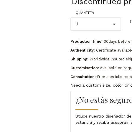
Discontinued p
QUANTITY:
Production time:
30days before 
Authenticity:
Certificate availabl
Shipping:
Worldwide insured shi
Customisation:
Available on req
Consultation:
Free specialist su
Need a custom size, color or c
¿No estás seguro
Utilice nuestro diseñador de
estancia y reciba asesorami