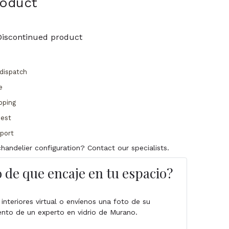
roduct
Discontinued product
dispatch
e
pping
uest
pport
handelier configuration? Contact our specialists.
 de que encaje en tu espacio?
 interiores virtual o envíenos una foto de su
ento de un experto en vidrio de Murano.