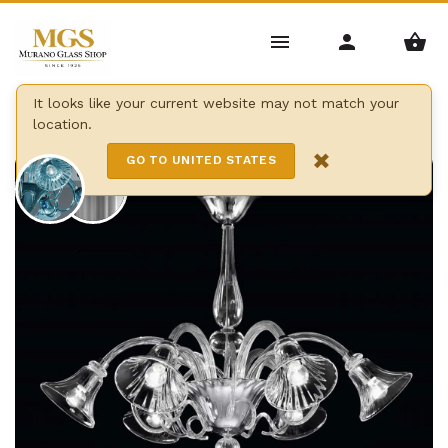
Home
/
Kronleuchter
/
Moderne Kronleuchter
/
It looks like your current website may not match your
location.
Venier kronleuchter
×
GO TO UNITED STATES
6 Lights