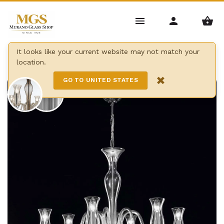
Home
/
Kronleuchter
/
Moderne Kronleuchter
/
It looks like your current website may not match your
location.
Teodato kronleuchter
×
GO TO UNITED STATES
6 Lights