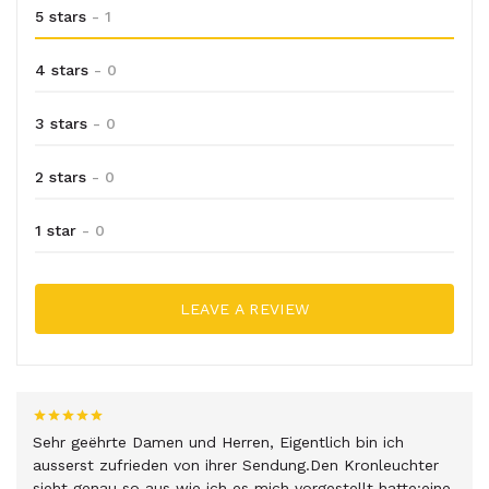
5 stars
- 1
4 stars
- 0
3 stars
- 0
2 stars
- 0
1 star
- 0
LEAVE A REVIEW
Sehr geëhrte Damen und Herren, Eigentlich bin ich
ausserst zufrieden von ihrer Sendung.Den Kronleuchter
sieht genau so aus wie ich es mich vorgestellt hatte:eine