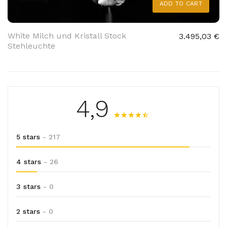
ADD TO CART
White Milch und Kristall Stock
3.495,03 €
Stehleuchte
4,9
5 stars
- 217
4 stars
- 26
3 stars
- 0
2 stars
- 0