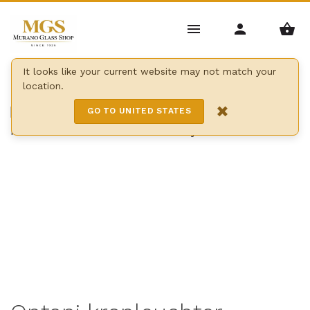
Home
/
Kronleuchter
/
Moderne Kronleuchter
/
It looks like your current website may not match your
location.
Ontani kronleuchter
×
GO TO UNITED STATES