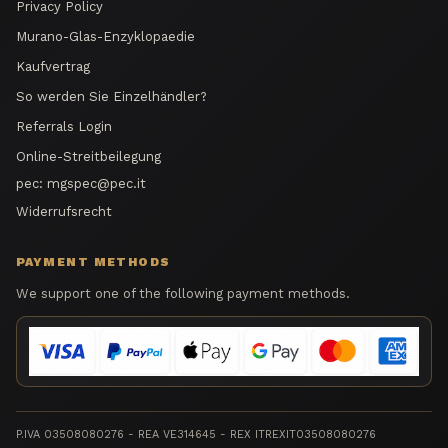
Privacy Policy
Murano-Glas-Enzyklopaedie
Kaufvertrag
So werden Sie Einzelhändler?
Referrals Login
Online-Streitbeilegung
pec:
mgspec@pec.it
Widerrufsrecht
PAYMENT METHODS
We support one of the following payment methods.
P.IVA 03508080276 - REA VE314645 - REX ITREXIT03508080276