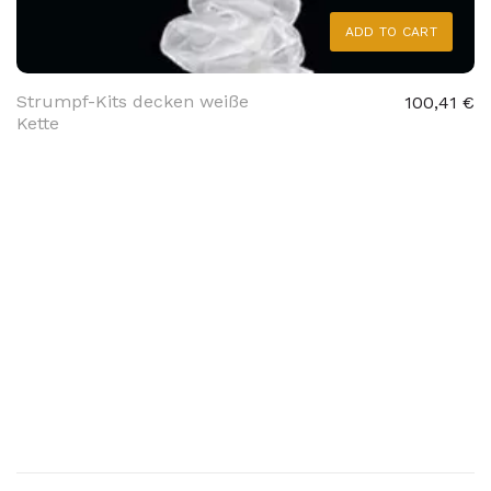
ADD TO CART
Strumpf-Kits decken weiße
100,41 €
Kette