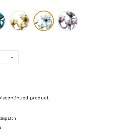
Discontinued product
dispatch
e