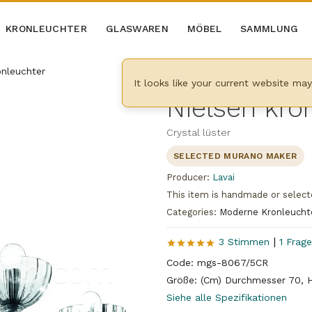
KRONLEUCHTER
GLASWAREN
MÖBEL
SAMMLUNG
onleuchter
It looks like your current website ma
Nielsen kro
Crystal lüster
SELECTED MURANO MAKER
Producer:
Lavai
This item is handmade or select
Categories:
Moderne Kronleucht
|
3 Stimmen
1 Frag
Code: mgs-8067/5CR
Größe: (Cm) Durchmesser 70, 
Siehe alle Spezifikationen