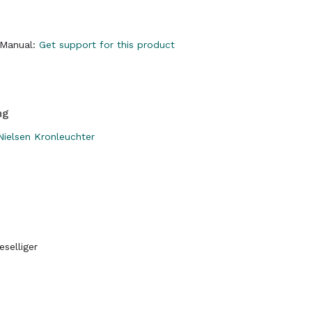
y Manual:
Get support for this product
ng
ielsen Kronleuchter
selliger