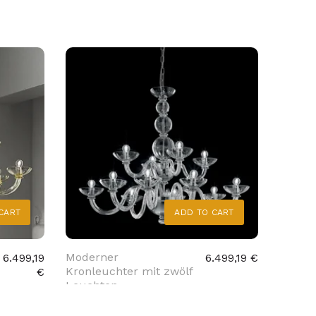
CART
ADD TO CART
Moderner
Rauch
6.499,19
6.499,19 €
Kronleuchter mit zwölf
Kronle
€
Leuchten
Leuch