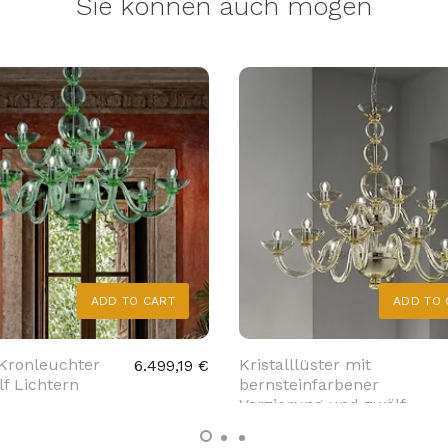
Sie können auch mögen
ADD TO CART
ADD TO 
Kronleuchter
Kristalllüster mit
6.499,19 €
f Lichtern
bernsteinfarbener
Verzierung und zwölf
Leuchten