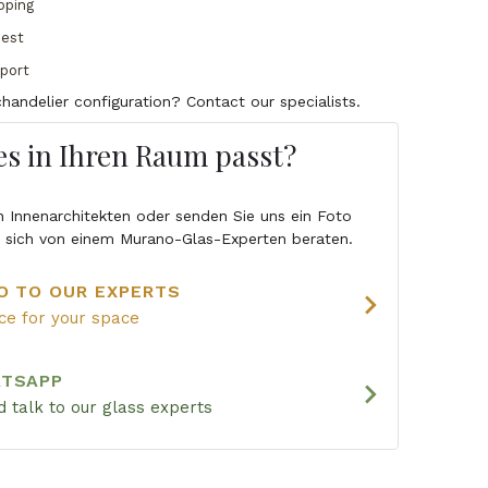
pping
uest
pport
handelier configuration? Contact our specialists.
 es in Ihren Raum passt?
en Innenarchitekten oder senden Sie uns ein Foto
e sich von einem Murano-Glas-Experten beraten.
O TO OUR EXPERTS
chevron_right
ice for your space
ATSAPP
chevron_right
 talk to our glass experts