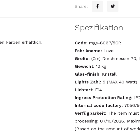
Share:
Spezifikation
en Farben erhältlich.
Code:
mgs-8067/5CR
Fabrikname:
Lavai
Größe:
(Cm) Durchmesser 70, 
Gewicht:
12 kg
Glas-finish:
Kristall
Lights Zahl:
5 (MAX 40 Watt)
Lichtart:
E14
Ingress Protection Rating:
IP
Internal code factory:
7056/5
Verfügbarkeit:
The item must 
processing: 07/10/2026, Maxim
(Based on the amount of work 