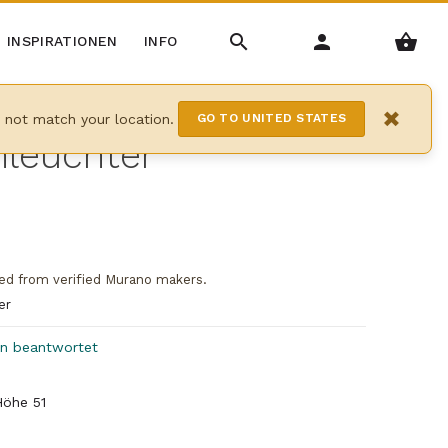
INSPIRATIONEN
INFO
×
y not match your location.
GO TO UNITED STATES
nleuchter
ed from verified Murano makers.
er
en beantwortet
Höhe 51