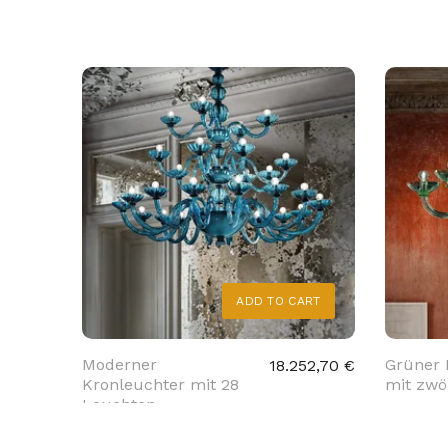
ADD TO CART
Moderner
Grüner 
18.252,70 €
Kronleuchter mit 28
mit zwöl
Leuchten