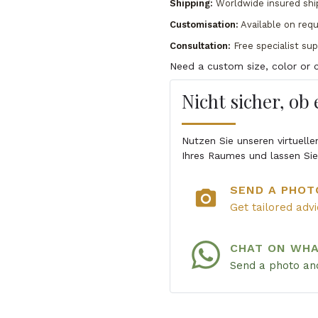
Shipping:
Worldwide insured shi
Customisation:
Available on req
Consultation:
Free specialist su
Need a custom size, color or c
Nicht sicher, ob
Nutzen Sie unseren virtuell
Ihres Raumes und lassen Si
SEND A PHOT
photo_camera
Get tailored adv
CHAT ON WH
Send a photo and