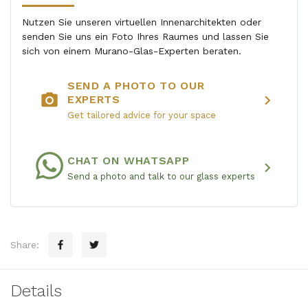
Nutzen Sie unseren virtuellen Innenarchitekten oder
senden Sie uns ein Foto Ihres Raumes und lassen Sie
sich von einem Murano-Glas-Experten beraten.
SEND A PHOTO TO OUR
photo_camera
chevron_right
EXPERTS
Get tailored advice for your space
CHAT ON WHATSAPP
chevron_right
Send a photo and talk to our glass experts
Share:
Details