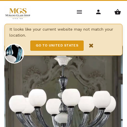
Home
/
Kronleuchter
/
Moderne Kronleuchter
/
It looks like your current website may not match your
location.
Gritti kronleuchter
×
GO TO UNITED STATES
8 Lights