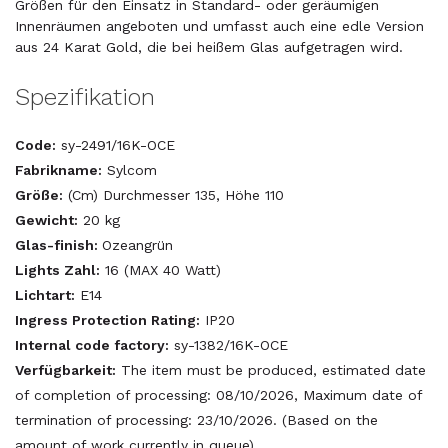
Größen für den Einsatz in Standard- oder geräumigen
Innenräumen angeboten und umfasst auch eine edle Version
aus 24 Karat Gold, die bei heißem Glas aufgetragen wird.
Spezifikation
Code:
sy-2491/16K-OCE
Fabrikname:
Sylcom
Größe:
(Cm) Durchmesser 135, Höhe 110
Gewicht:
20 kg
Glas-finish:
Ozeangrün
Lights Zahl:
16 (MAX 40 Watt)
Lichtart:
E14
Ingress Protection Rating:
IP20
Internal code factory:
sy-1382/16K-OCE
Verfügbarkeit:
The item must be produced, estimated date
of completion of processing: 08/10/2026, Maximum date of
termination of processing: 23/10/2026. (Based on the
amount of work currently in queue)