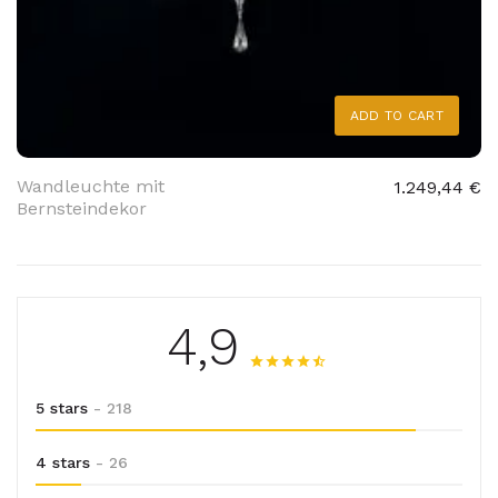
ADD TO CART
Wandleuchte mit
1.249,44 €
Bernsteindekor
4,9
5 stars
- 218
4 stars
- 26