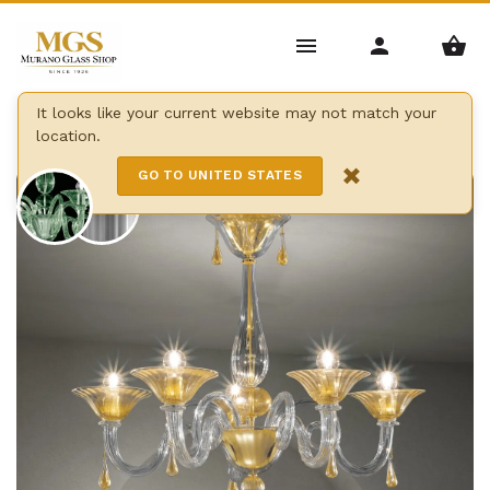
Home
/
Kronleuchter
/
Moderne Kronleuchter
/
It looks like your current website may not match your
location.
Dolfin kronleuchter
×
GO TO UNITED STATES
16 Lights