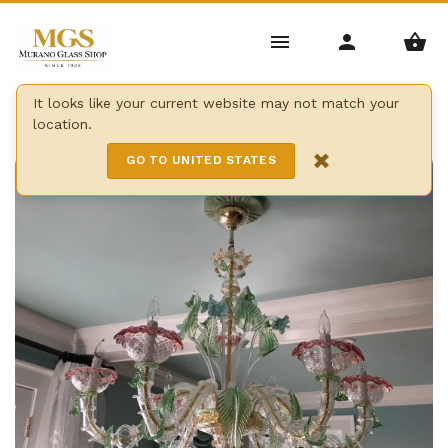
Home
/
Kronleuchter
/
Kronleuchter Ca'Rezzonico
/
It looks like your current website may not match your
location.
Vendramin ca 'rezzonico
×
GO TO UNITED STATES