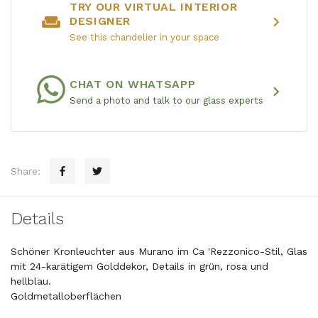
TRY OUR VIRTUAL INTERIOR
weekend
chevron_right
DESIGNER
See this chandelier in your space
CHAT ON WHATSAPP
chevron_right
Send a photo and talk to our glass experts
Share:
Details
Schöner Kronleuchter aus Murano im Ca 'Rezzonico-Stil, Glas
mit 24-karätigem Golddekor, Details in grün, rosa und
hellblau.
Goldmetalloberflächen